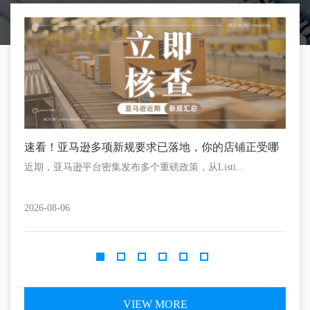
速看！亚马逊多项新规要求已落地，你的店铺正受哪
倒计
些影响？
什么
近期，亚马逊平台密集发布多个重磅政策，从Listi...
距离P
2026-08-06
2026-
VIEW MORE