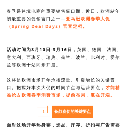
春季是跨境电商的重要销售窗口期，
近日，欧洲站年
初最重要的促销窗口之一—
亚马逊欧洲春季大促
（Spring Deal Days）官宣定档。
活动时间为
3
月
10
日-
3
月
16
日
，
英国、德国、法国、
意大利、西班牙、瑞典、荷兰、波兰、比利时、爱尔
兰
等欧洲十站同步开启。
这将是欧洲市场开年承接流量、引爆增长的关键窗
口。
把握好本次大促的时间节点与运营要点，
才能精
准抢占欧洲春季消费市场
，提前布局，赢在开端。
1
备战春促的关键要点
面对这场开年热身赛，选品、
库存、折扣与广告需要