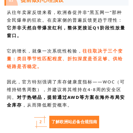
03
从往年卖家反馈来看，欧洲春促并非“黑五网一”那种
全民爆单的狂欢。在卖家侧的普遍反馈更趋于理性：
它并非天然自带爆发红利，整体更接近
Q1阶段性放量
窗口
。
它的增长，就
像一次系统性检验，
往往取决于三个变
量：
类目季节性匹配程度、折扣深度是否足够、供给
链路是否稳定
。
因此，
官方特别强调了
库存健康度指标——WOC（可
维持销售周数）
，
并建议将其维持在
4-8周
的安全区
间。
对于热销品，提前通过
AWD
等方案在海外布局安
全库存
，
从而降低断货概率
。
2
了解欧洲站必备合规指南