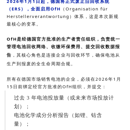
2026年1月1日起，德国将正式废止旧回收系统
（ERS），全面启用OfH
（Organisation für
Herstellerverantwortung）体系，这是本次新规
最核心的变革。
OfH是经德国官方批准的生产者责任组织，负责统一
管理电池回收网络、收缴环保费用、提交回收数据报
告
，
其核心角色是
连接企业与回收环节
，确保电池从
生产到报废的全生命周期合规。
所有在德国市场销售电池的企业，必须在2026年1月
15日前绑定经官方批准的OfH组织
，并提交：
过去 3 年电池投放量（或未来市场投放计
划）；
电池化学成分分析报告（如锂、钴含
量）；