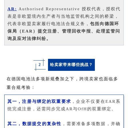
AR:
Authorised Representative 授权代表，授权代
表是非欧盟境内生产者与当地监管机构之间的桥梁，
代表非欧盟卖家履行电池法合规义务，
包括向德国环
保局（EAR）提交注册、管理回收申报、处理监管问
询及应对法律纠纷。
2
给卖家带来哪些挑战？
在德国电池法多项新规叠加之下，跨境卖家也面临多
重合规考验：
其一，注册与绑定的双重要求
，企业不仅要在EAR系
统完成注册，还需同步完成AR与OfH的双重绑定。
其二，数据提交的复杂性
，需要准备多项数据，并确