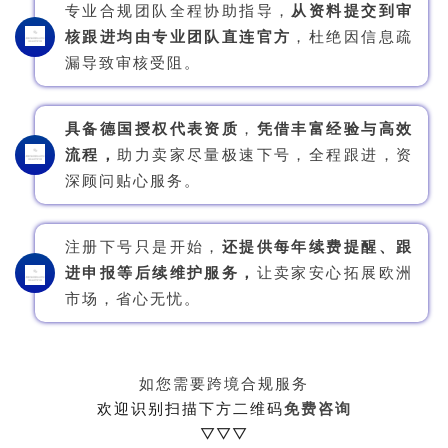
专业合规团队全程协助指导，
从资料提交到审
核跟进均由专业团队直连官方
，杜绝因信息疏
漏导致审核受阻。
具备德国授权代表资质
，
凭借丰富经验与高效
流程，
助力卖家尽量极速下号，全程跟进，资
深顾问贴心服务。
注册下号只是开始，
还提供每年续费提醒、跟
进申报等后续维护服务，
让卖家安心拓展欧洲
市场，省心无忧。
如您需要跨境合规服务
欢迎识别扫描下方二维码
免费咨询
▽▽▽