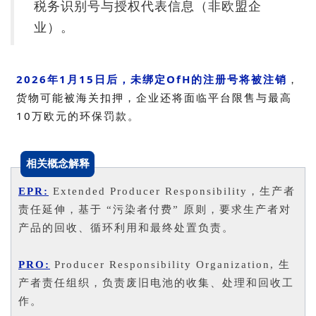
税务识别号与授权代表信息（非欧盟企
业）。
2026年1月15日后，未绑定OfH的注册号
将被注销
，
货物可能被海关扣押，企业还将面临平台限售与最高
10万欧元的环保罚款。
相关概念解释
EPR:
Extended Producer Responsibility
，生产者
责任延伸，基于 “污染者付费” 原则，要求生产者对
产品的回收、循环利用和最终处置负责。
PRO:
Producer Responsibility Organization, 生
产者责任组织，负责废旧电池的收集、处理和回收工
作。