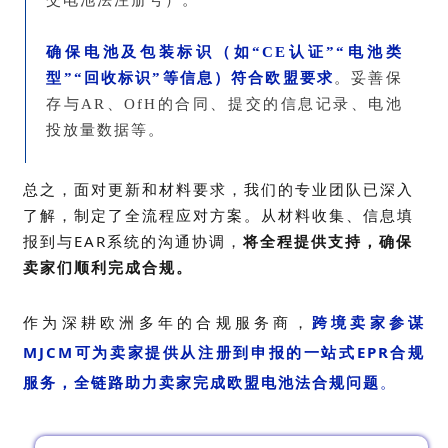
确保电池及包装标识（如“CE认证”“电池类
型”“回收标识”等信息）符合欧盟要求
。妥善保
存与AR、OfH的合同、提交的信息记录、电池
投放量数据等。
总之，面对更新和材料要求，我们的专业团队已深入
了解，制定了全流程应对方案。从材料收集、信息填
报到与EAR系统的沟通协调，
将全程提供支持，确保
卖家们顺利完成合规。
作为深耕欧洲多年的合规服务商
，
跨境卖家参谋
MJCM可为卖家提供从注册到申报的一站式EPR合规
服务，全链路助力卖家完成欧盟电池法合规问题
。