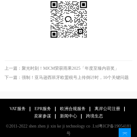
上一篇：聚光时刻！MJCM荣获雨果2025「年度至臻内容奖」
下一篇：强制！亚马逊西班牙欧盟税号上传倒计时，10个关键问题
解读
VAT服务
EPR服务
欧洲合规服务
离岸公司注册
卖家参谋
新闻中心
跨境生态
©2011-2022 shen zhen ji xin ke ji technology co .Ltd
粤ICP备19054181
号