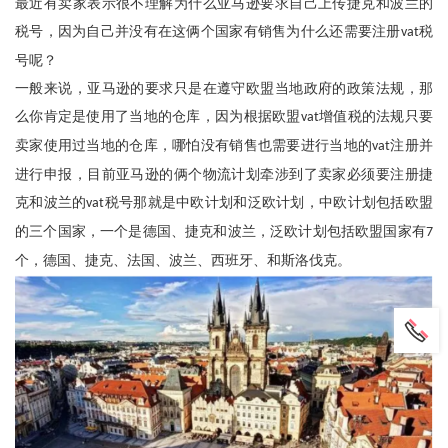
最近有卖家表示很不理解为什么亚马逊要求自己上传捷克和波兰的
税号，因为自己并没有在这俩个国家有销售为什么还需要注册
税
vat
号呢？
一般来说，亚马逊的要求只是在遵守欧盟当地政府的政策法规，那
么你肯定是使用了当地的仓库，因为根据欧盟
增值税的法规只要
vat
卖家使用过当地的仓库，哪怕没有销售也需要进行当地的
注册并
vat
进行申报，目前亚马逊的俩个物流计划牵涉到了卖家必须要注册捷
克和波兰的
税号那就是中欧计划和泛欧计划，中欧计划包括欧盟
vat
的三个国家，一个是德国、捷克和波兰，泛欧计划包括欧盟国家有
7
个，德国、捷克、法国、波兰、西班牙、和斯洛伐克。